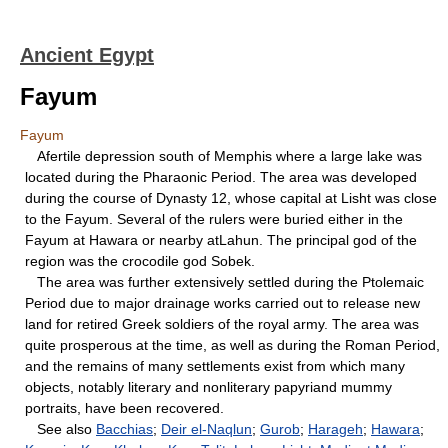
Ancient Egypt
Fayum
Fayum
Afertile depression south of Memphis where a large lake was
located during the Pharaonic Period. The area was developed
during the course of Dynasty 12, whose capital at Lisht was close
to the Fayum. Several of the rulers were buried either in the
Fayum at Hawara or nearby atLahun. The principal god of the
region was the crocodile god Sobek.
The area was further extensively settled during the Ptolemaic
Period due to major drainage works carried out to release new
land for retired Greek soldiers of the royal army. The area was
quite prosperous at the time, as well as during the Roman Period,
and the remains of many settlements exist from which many
objects, notably literary and nonliterary papyriand mummy
portraits, have been recovered.
See also
Bacchias
;
Deir el-Naqlun
;
Gurob
;
Harageh
;
Hawara
;