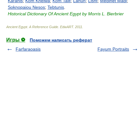
Karanis
;
Kom Khelwa
;
Kom Talit
;
Lahun
;
Lisht
;
Medinet Madi
;
Soknopaiou Nesos
;
Tebtunis
.
Historical Dictionary Of Ancient Egypt by Morris L. Bierbrier
Ancient Egypt. A Reference Guide
.
EdwART
.
2011
.
Игры ⚽
Поможем написать реферат
Farfaraoasis
Fayum Portraits