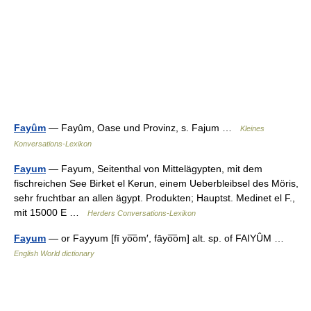
Fayûm
— Fayûm, Oase und Provinz, s. Fajum …
Kleines
Konversations-Lexikon
Fayum
— Fayum, Seitenthal von Mittelägypten, mit dem
fischreichen See Birket el Kerun, einem Ueberbleibsel des Möris,
sehr fruchtbar an allen ägypt. Produkten; Hauptst. Medinet el F.,
mit 15000 E …
Herders Conversations-Lexikon
Fayum
— or Fayyum [fī yo͞om′, fāyo͞om] alt. sp. of FAIYÛM …
English World dictionary