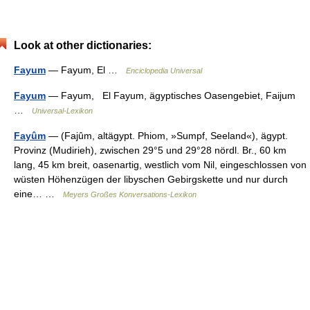
Look at other dictionaries:
Fayum
— Fayum, El …
Enciclopedia Universal
Fayum
— Fayum, El Fayum, ägyptisches Oasengebiet, Faijum
…
Universal-Lexikon
Fayûm
— (Fajûm, altägypt. Phiom, »Sumpf, Seeland«), ägypt.
Provinz (Mudirieh), zwischen 29°5 und 29°28 nördl. Br., 60 km
lang, 45 km breit, oasenartig, westlich vom Nil, eingeschlossen von
wüsten Höhenzügen der libyschen Gebirgskette und nur durch
eine… …
Meyers Großes Konversations-Lexikon