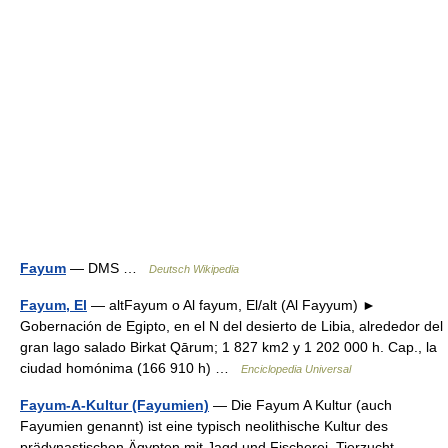
Fayum
— DMS …
Deutsch Wikipedia
Fayum, El
— altFayum o Al fayum, El/alt (Al Fayyum) ►
Gobernación de Egipto, en el N del desierto de Libia, alrededor del
gran lago salado Birkat Qārum; 1 827 km2 y 1 202 000 h. Cap., la
ciudad homónima (166 910 h) …
Enciclopedia Universal
Fayum-A-Kultur (Fayumien)
— Die Fayum A Kultur (auch
Fayumien genannt) ist eine typisch neolithische Kultur des
prädynastischen Ägypten mit Jagd und Fischerei, Tierzucht,